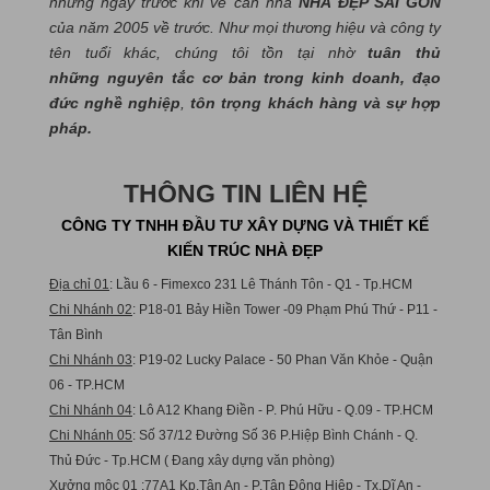
những ngày trước khi về căn nhà
NHÀ ĐẸP SÀI GÒN
của năm 2005 về trước. Như mọi thương hiệu và công ty
tên tuổi khác, chúng tôi tồn tại nhờ
tuân thủ
những nguyên tắc cơ bản trong kinh doanh, đạo
đức nghề nghiệp
,
tôn trọng khách hàng và sự hợp
pháp.
THÔNG TIN LIÊN HỆ
CÔNG TY TNHH ĐẦU TƯ XÂY DỰNG VÀ THIẾT KẾ
KIẾN TRÚC NHÀ ĐẸP
Địa chỉ 01
: Lầu 6 - Fimexco 231 Lê Thánh Tôn - Q1 - Tp.HCM
Chi Nhánh 02
: P18-01 Bảy Hiền Tower -09 Phạm Phú Thứ - P11 -
Tân Bình
Chi Nhánh 03
: P19-02 Lucky Palace - 50 Phan Văn Khỏe - Quận
06 - TP.HCM
Chi Nhánh 04
: Lô A12 Khang Điền - P. Phú Hữu - Q.09 - TP.HCM
Chi Nhánh 05
: Số 37/12 Đường Số 36 P.Hiệp Bình Chánh - Q.
Thủ Đức - Tp.HCM ( Đang xây dựng văn phòng)
Xưởng mộc 01
:77A1 Kp.Tân An - P.Tân Đông Hiệp - Tx.Dĩ An -