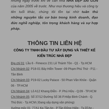
những ngày trước khi về căn nhà
NHÀ ĐẸP SÀI GÒN
của năm 2005 về trước. Như mọi thương hiệu và công ty
tên tuổi khác, chúng tôi tồn tại nhờ
tuân thủ
những nguyên tắc cơ bản trong kinh doanh, đạo
đức nghề nghiệp
,
tôn trọng khách hàng và sự hợp
pháp.
THÔNG TIN LIÊN HỆ
CÔNG TY TNHH ĐẦU TƯ XÂY DỰNG VÀ THIẾT KẾ
KIẾN TRÚC NHÀ ĐẸP
Địa chỉ 01
: Lầu 6 - Fimexco 231 Lê Thánh Tôn - Q1 - Tp.HCM
Chi Nhánh 02
: P18-01 Bảy Hiền Tower -09 Phạm Phú Thứ - P11 -
Tân Bình
Chi Nhánh 03
: P19-02 Lucky Palace - 50 Phan Văn Khỏe - Quận
06 - TP.HCM
Chi Nhánh 04
: Lô A12 Khang Điền - P. Phú Hữu - Q.09 - TP.HCM
Chi Nhánh 05
: Số 37/12 Đường Số 36 P.Hiệp Bình Chánh - Q.
Thủ Đức - Tp.HCM ( Đang xây dựng văn phòng)
Xưởng mộc 01
:77A1 Kp.Tân An - P.Tân Đông Hiệp - Tx.Dĩ An -