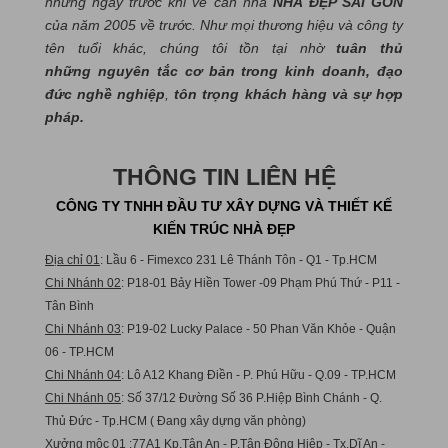
những ngày trước khi về căn nhà
NHÀ ĐẸP SÀI GÒN
của năm 2005 về trước. Như mọi thương hiệu và công ty
tên tuổi khác, chúng tôi tồn tại nhờ
tuân thủ
những nguyên tắc cơ bản trong kinh doanh, đạo
đức nghề nghiệp
,
tôn trọng khách hàng và sự hợp
pháp.
THÔNG TIN LIÊN HỆ
CÔNG TY TNHH ĐẦU TƯ XÂY DỰNG VÀ THIẾT KẾ
KIẾN TRÚC NHÀ ĐẸP
Địa chỉ 01
: Lầu 6 - Fimexco 231 Lê Thánh Tôn - Q1 - Tp.HCM
Chi Nhánh 02
: P18-01 Bảy Hiền Tower -09 Phạm Phú Thứ - P11 -
Tân Bình
Chi Nhánh 03
: P19-02 Lucky Palace - 50 Phan Văn Khỏe - Quận
06 - TP.HCM
Chi Nhánh 04
: Lô A12 Khang Điền - P. Phú Hữu - Q.09 - TP.HCM
Chi Nhánh 05
: Số 37/12 Đường Số 36 P.Hiệp Bình Chánh - Q.
Thủ Đức - Tp.HCM ( Đang xây dựng văn phòng)
Xưởng mộc 01
:77A1 Kp.Tân An - P.Tân Đông Hiệp - Tx.Dĩ An -