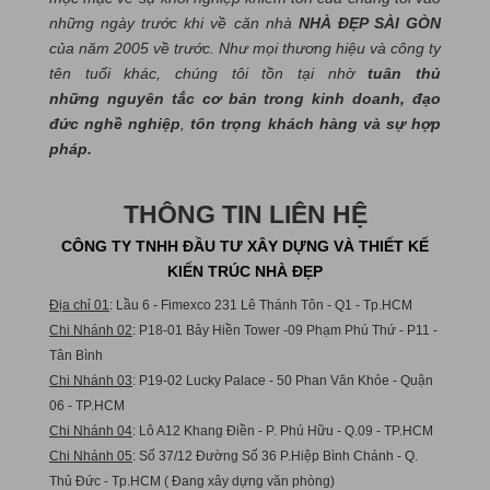
những ngày trước khi về căn nhà
NHÀ ĐẸP SÀI GÒN
của năm 2005 về trước. Như mọi thương hiệu và công ty
tên tuổi khác, chúng tôi tồn tại nhờ
tuân thủ
những nguyên tắc cơ bản trong kinh doanh, đạo
đức nghề nghiệp
,
tôn trọng khách hàng và sự hợp
pháp.
THÔNG TIN LIÊN HỆ
CÔNG TY TNHH ĐẦU TƯ XÂY DỰNG VÀ THIẾT KẾ
KIẾN TRÚC NHÀ ĐẸP
Địa chỉ 01
: Lầu 6 - Fimexco 231 Lê Thánh Tôn - Q1 - Tp.HCM
Chi Nhánh 02
: P18-01 Bảy Hiền Tower -09 Phạm Phú Thứ - P11 -
Tân Bình
Chi Nhánh 03
: P19-02 Lucky Palace - 50 Phan Văn Khỏe - Quận
06 - TP.HCM
Chi Nhánh 04
: Lô A12 Khang Điền - P. Phú Hữu - Q.09 - TP.HCM
Chi Nhánh 05
: Số 37/12 Đường Số 36 P.Hiệp Bình Chánh - Q.
Thủ Đức - Tp.HCM ( Đang xây dựng văn phòng)