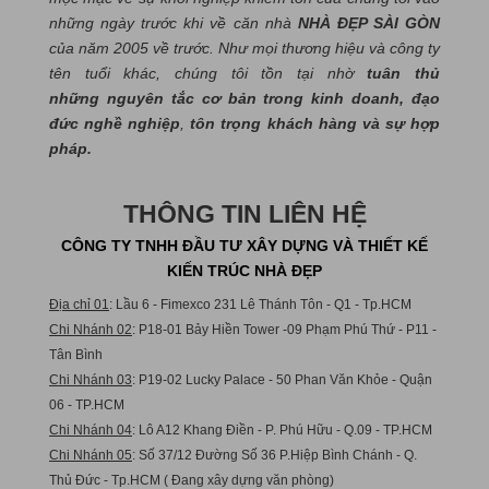
những ngày trước khi về căn nhà
NHÀ ĐẸP SÀI GÒN
của năm 2005 về trước. Như mọi thương hiệu và công ty
tên tuổi khác, chúng tôi tồn tại nhờ
tuân thủ
những nguyên tắc cơ bản trong kinh doanh, đạo
đức nghề nghiệp
,
tôn trọng khách hàng và sự hợp
pháp.
THÔNG TIN LIÊN HỆ
CÔNG TY TNHH ĐẦU TƯ XÂY DỰNG VÀ THIẾT KẾ
KIẾN TRÚC NHÀ ĐẸP
Địa chỉ 01
: Lầu 6 - Fimexco 231 Lê Thánh Tôn - Q1 - Tp.HCM
Chi Nhánh 02
: P18-01 Bảy Hiền Tower -09 Phạm Phú Thứ - P11 -
Tân Bình
Chi Nhánh 03
: P19-02 Lucky Palace - 50 Phan Văn Khỏe - Quận
06 - TP.HCM
Chi Nhánh 04
: Lô A12 Khang Điền - P. Phú Hữu - Q.09 - TP.HCM
Chi Nhánh 05
: Số 37/12 Đường Số 36 P.Hiệp Bình Chánh - Q.
Thủ Đức - Tp.HCM ( Đang xây dựng văn phòng)