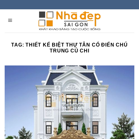
Skip
to
content
TAG:
THIẾT KẾ BIỆT THỰ TÂN CỔ ĐIỂN CHÚ
TRUNG CỦ CHI