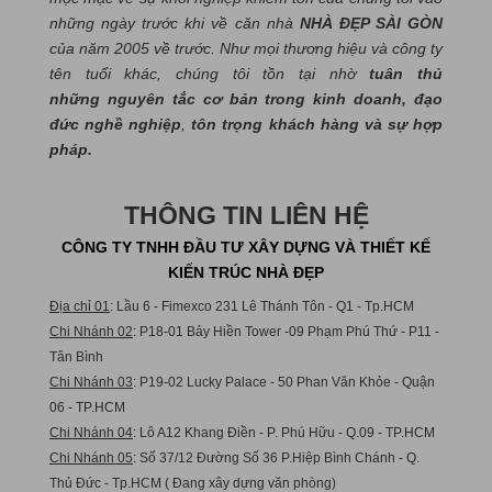
những ngày trước khi về căn nhà
NHÀ ĐẸP SÀI GÒN
của năm 2005 về trước. Như mọi thương hiệu và công ty
tên tuổi khác, chúng tôi tồn tại nhờ
tuân thủ
những nguyên tắc cơ bản trong kinh doanh, đạo
đức nghề nghiệp
,
tôn trọng khách hàng và sự hợp
pháp.
THÔNG TIN LIÊN HỆ
CÔNG TY TNHH ĐẦU TƯ XÂY DỰNG VÀ THIẾT KẾ
KIẾN TRÚC NHÀ ĐẸP
Địa chỉ 01
: Lầu 6 - Fimexco 231 Lê Thánh Tôn - Q1 - Tp.HCM
Chi Nhánh 02
: P18-01 Bảy Hiền Tower -09 Phạm Phú Thứ - P11 -
Tân Bình
Chi Nhánh 03
: P19-02 Lucky Palace - 50 Phan Văn Khỏe - Quận
06 - TP.HCM
Chi Nhánh 04
: Lô A12 Khang Điền - P. Phú Hữu - Q.09 - TP.HCM
Chi Nhánh 05
: Số 37/12 Đường Số 36 P.Hiệp Bình Chánh - Q.
Thủ Đức - Tp.HCM ( Đang xây dựng văn phòng)