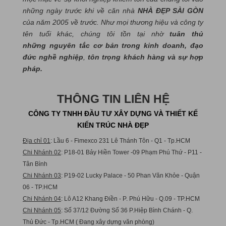
những ngày trước khi về căn nhà
NHÀ ĐẸP SÀI GÒN
của năm 2005 về trước. Như mọi thương hiệu và công ty
tên tuổi khác, chúng tôi tồn tại nhờ
tuân thủ
những nguyên tắc cơ bản trong kinh doanh, đạo
đức nghề nghiệp
,
tôn trọng khách hàng và sự hợp
pháp.
THÔNG TIN LIÊN HỆ
CÔNG TY TNHH ĐẦU TƯ XÂY DỰNG VÀ THIẾT KẾ
KIẾN TRÚC NHÀ ĐẸP
Địa chỉ 01
: Lầu 6 - Fimexco 231 Lê Thánh Tôn - Q1 - Tp.HCM
Chi Nhánh 02
: P18-01 Bảy Hiền Tower -09 Phạm Phú Thứ - P11 -
Tân Bình
Chi Nhánh 03
: P19-02 Lucky Palace - 50 Phan Văn Khỏe - Quận
06 - TP.HCM
Chi Nhánh 04
: Lô A12 Khang Điền - P. Phú Hữu - Q.09 - TP.HCM
Chi Nhánh 05
: Số 37/12 Đường Số 36 P.Hiệp Bình Chánh - Q.
Thủ Đức - Tp.HCM ( Đang xây dựng văn phòng)