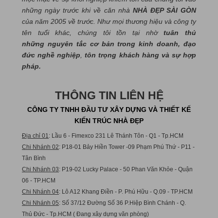
những ngày trước khi về căn nhà
NHÀ ĐẸP SÀI GÒN
của năm 2005 về trước. Như mọi thương hiệu và công ty
tên tuổi khác, chúng tôi tồn tại nhờ
tuân thủ
những nguyên tắc cơ bản trong kinh doanh, đạo
đức nghề nghiệp
,
tôn trọng khách hàng và sự hợp
pháp.
THÔNG TIN LIÊN HỆ
CÔNG TY TNHH ĐẦU TƯ XÂY DỰNG VÀ THIẾT KẾ
KIẾN TRÚC NHÀ ĐẸP
Địa chỉ 01
: Lầu 6 - Fimexco 231 Lê Thánh Tôn - Q1 - Tp.HCM
Chi Nhánh 02
: P18-01 Bảy Hiền Tower -09 Phạm Phú Thứ - P11 -
Tân Bình
Chi Nhánh 03
: P19-02 Lucky Palace - 50 Phan Văn Khỏe - Quận
06 - TP.HCM
Chi Nhánh 04
: Lô A12 Khang Điền - P. Phú Hữu - Q.09 - TP.HCM
Chi Nhánh 05
: Số 37/12 Đường Số 36 P.Hiệp Bình Chánh - Q.
Thủ Đức - Tp.HCM ( Đang xây dựng văn phòng)