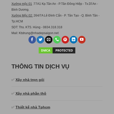
Xưởng mộc 01
:77A1 Kp.Tân An - P.Tân Đông Hiệp - Tx.Dĩ An -
Bình Dương.
Xưởng Mộc 02:
264/7A Lê Đình Cẩn - P. Tân Tạo - Q. Bình Tân -
Tp.HCM
SDT: Ths. KTS. Hùng - 0834.318.318
Mail:
Ktstru
ng@nhadepsaigon.net
THÔNG TIN DỊCH VỤ
✅
Xây nhà trọn gói
✅
Xây nhà phần thô
✅
Thiết kế nhà Tphcm