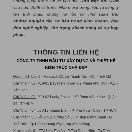
những ngày trước khi về căn nhà
NHÀ ĐẸP SÀI GÒN
của năm 2005 về trước. Như mọi thương hiệu và công ty
tên tuổi khác, chúng tôi tồn tại nhờ
tuân thủ
những nguyên tắc cơ bản trong kinh doanh, đạo
đức nghề nghiệp
,
tôn trọng khách hàng và sự hợp
pháp.
THÔNG TIN LIÊN HỆ
CÔNG TY TNHH ĐẦU TƯ XÂY DỰNG VÀ THIẾT KẾ
KIẾN TRÚC NHÀ ĐẸP
Địa chỉ 01
: Lầu 6 - Fimexco 231 Lê Thánh Tôn - Q1 - Tp.HCM
Chi Nhánh 02
: P18-01 Bảy Hiền Tower -09 Phạm Phú Thứ - P11 -
Tân Bình
Chi Nhánh 03
: P19-02 Lucky Palace - 50 Phan Văn Khỏe - Quận
06 - TP.HCM
Chi Nhánh 04
: Lô A12 Khang Điền - P. Phú Hữu - Q.09 - TP.HCM
Chi Nhánh 05
: Số 37/12 Đường Số 36 P.Hiệp Bình Chánh - Q.
Thủ Đức - Tp.HCM ( Đang xây dựng văn phòng)
Xưởng mộc 01
:77A1 Kp.Tân An - P.Tân Đông Hiệp - Tx.Dĩ An -