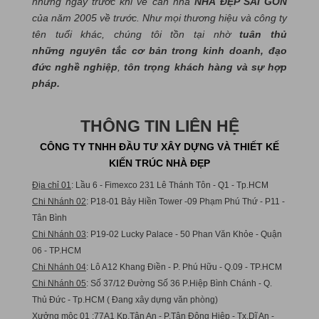
những ngày trước khi về căn nhà
NHÀ ĐẸP SÀI GÒN
của năm 2005 về trước. Như mọi thương hiệu và công ty
tên tuổi khác, chúng tôi tồn tại nhờ
tuân thủ
những nguyên tắc cơ bản trong kinh doanh, đạo
đức nghề nghiệp
,
tôn trọng khách hàng và sự hợp
pháp.
THÔNG TIN LIÊN HỆ
CÔNG TY TNHH ĐẦU TƯ XÂY DỰNG VÀ THIẾT KẾ
KIẾN TRÚC NHÀ ĐẸP
Địa chỉ 01
: Lầu 6 - Fimexco 231 Lê Thánh Tôn - Q1 - Tp.HCM
Chi Nhánh 02
: P18-01 Bảy Hiền Tower -09 Phạm Phú Thứ - P11 -
Tân Bình
Chi Nhánh 03
: P19-02 Lucky Palace - 50 Phan Văn Khỏe - Quận
06 - TP.HCM
Chi Nhánh 04
: Lô A12 Khang Điền - P. Phú Hữu - Q.09 - TP.HCM
Chi Nhánh 05
: Số 37/12 Đường Số 36 P.Hiệp Bình Chánh - Q.
Thủ Đức - Tp.HCM ( Đang xây dựng văn phòng)
Xưởng mộc 01
:77A1 Kp.Tân An - P.Tân Đông Hiệp - Tx.Dĩ An -