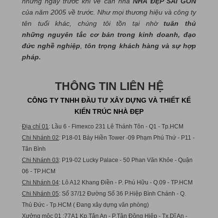
những ngày trước khi về căn nhà
NHÀ ĐẸP SÀI GÒN
của năm 2005 về trước. Như mọi thương hiệu và công ty
tên tuổi khác, chúng tôi tồn tại nhờ
tuân thủ
những nguyên tắc cơ bản trong kinh doanh, đạo
đức nghề nghiệp
,
tôn trọng khách hàng và sự hợp
pháp.
THÔNG TIN LIÊN HỆ
CÔNG TY TNHH ĐẦU TƯ XÂY DỰNG VÀ THIẾT KẾ
KIẾN TRÚC NHÀ ĐẸP
Địa chỉ 01
: Lầu 6 - Fimexco 231 Lê Thánh Tôn - Q1 - Tp.HCM
Chi Nhánh 02
: P18-01 Bảy Hiền Tower -09 Phạm Phú Thứ - P11 -
Tân Bình
Chi Nhánh 03
: P19-02 Lucky Palace - 50 Phan Văn Khỏe - Quận
06 - TP.HCM
Chi Nhánh 04
: Lô A12 Khang Điền - P. Phú Hữu - Q.09 - TP.HCM
Chi Nhánh 05
: Số 37/12 Đường Số 36 P.Hiệp Bình Chánh - Q.
Thủ Đức - Tp.HCM ( Đang xây dựng văn phòng)
Xưởng mộc 01
:77A1 Kp.Tân An - P.Tân Đông Hiệp - Tx.Dĩ An -