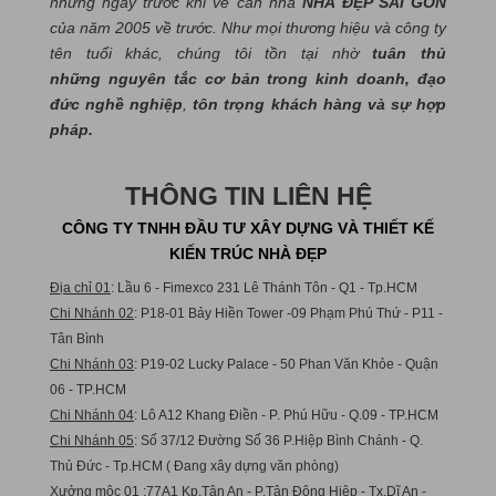
những ngày trước khi về căn nhà
NHÀ ĐẸP SÀI GÒN
của năm 2005 về trước. Như mọi thương hiệu và công ty
tên tuổi khác, chúng tôi tồn tại nhờ
tuân thủ
những nguyên tắc cơ bản trong kinh doanh, đạo
đức nghề nghiệp
,
tôn trọng khách hàng và sự hợp
pháp.
THÔNG TIN LIÊN HỆ
CÔNG TY TNHH ĐẦU TƯ XÂY DỰNG VÀ THIẾT KẾ
KIẾN TRÚC NHÀ ĐẸP
Địa chỉ 01
: Lầu 6 - Fimexco 231 Lê Thánh Tôn - Q1 - Tp.HCM
Chi Nhánh 02
: P18-01 Bảy Hiền Tower -09 Phạm Phú Thứ - P11 -
Tân Bình
Chi Nhánh 03
: P19-02 Lucky Palace - 50 Phan Văn Khỏe - Quận
06 - TP.HCM
Chi Nhánh 04
: Lô A12 Khang Điền - P. Phú Hữu - Q.09 - TP.HCM
Chi Nhánh 05
: Số 37/12 Đường Số 36 P.Hiệp Bình Chánh - Q.
Thủ Đức - Tp.HCM ( Đang xây dựng văn phòng)
Xưởng mộc 01
:77A1 Kp.Tân An - P.Tân Đông Hiệp - Tx.Dĩ An -