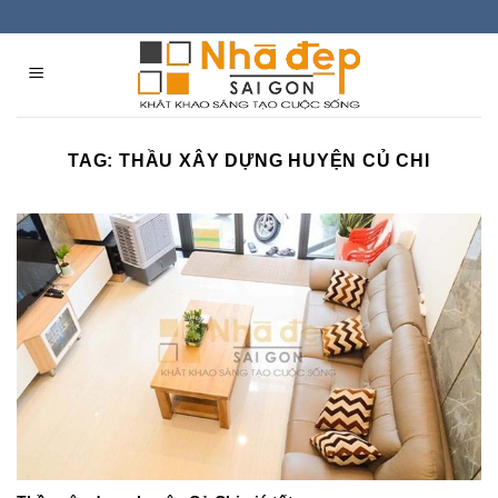
Skip
to
content
TAG:
THẦU XÂY DỰNG HUYỆN CỦ CHI