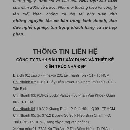
những ngày trước khi về căn nhà
NHÀ ĐẸP SÀI GÒN
của năm 2005 về trước. Như mọi thương hiệu và công ty
tên tuổi khác, chúng tôi tồn tại nhờ
tuân thủ
những nguyên tắc cơ bản trong kinh doanh, đạo
đức nghề nghiệp
,
tôn trọng khách hàng và sự hợp
pháp.
THÔNG TIN LIÊN HỆ
CÔNG TY TNHH ĐẦU TƯ XÂY DỰNG VÀ THIẾT KẾ
KIẾN TRÚC NHÀ ĐẸP
Địa chỉ 01
: Lầu 6 - Fimexco 231 Lê Thánh Tôn - Q1 - Tp.HCM
Chi Nhánh 02
: P18-01 Bảy Hiền Tower -09 Phạm Phú Thứ - P11 -
Tân Bình
Chi Nhánh 03
: P19-02 Lucky Palace - 50 Phan Văn Khỏe - Quận
06 - TP.HCM
Chi Nhánh 04
: Lô A12 Khang Điền - P. Phú Hữu - Q.09 - TP.HCM
Chi Nhánh 05
: Số 37/12 Đường Số 36 P.Hiệp Bình Chánh - Q.
Thủ Đức - Tp.HCM ( Đang xây dựng văn phòng)
Xưởng mộc 01
:77A1 Kp.Tân An - P.Tân Đông Hiệp - Tx.Dĩ An -