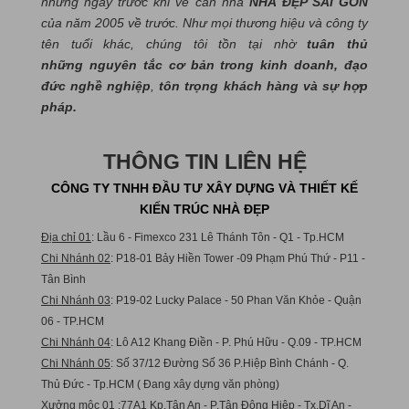
những ngày trước khi về căn nhà
NHÀ ĐẸP SÀI GÒN
của năm 2005 về trước. Như mọi thương hiệu và công ty
tên tuổi khác, chúng tôi tồn tại nhờ
tuân thủ
những nguyên tắc cơ bản trong kinh doanh, đạo
đức nghề nghiệp
,
tôn trọng khách hàng và sự hợp
pháp.
THÔNG TIN LIÊN HỆ
CÔNG TY TNHH ĐẦU TƯ XÂY DỰNG VÀ THIẾT KẾ
KIẾN TRÚC NHÀ ĐẸP
Địa chỉ 01
: Lầu 6 - Fimexco 231 Lê Thánh Tôn - Q1 - Tp.HCM
Chi Nhánh 02
: P18-01 Bảy Hiền Tower -09 Phạm Phú Thứ - P11 -
Tân Bình
Chi Nhánh 03
: P19-02 Lucky Palace - 50 Phan Văn Khỏe - Quận
06 - TP.HCM
Chi Nhánh 04
: Lô A12 Khang Điền - P. Phú Hữu - Q.09 - TP.HCM
Chi Nhánh 05
: Số 37/12 Đường Số 36 P.Hiệp Bình Chánh - Q.
Thủ Đức - Tp.HCM ( Đang xây dựng văn phòng)
Xưởng mộc 01
:77A1 Kp.Tân An - P.Tân Đông Hiệp - Tx.Dĩ An -