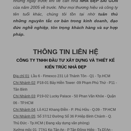
những ngày trước khi về căn nhà
NHÀ ĐẸP SÀI GÒN
của năm 2005 về trước. Như mọi thương hiệu và công ty
tên tuổi khác, chúng tôi tồn tại nhờ
tuân thủ
những nguyên tắc cơ bản trong kinh doanh, đạo
đức nghề nghiệp
,
tôn trọng khách hàng và sự hợp
pháp.
THÔNG TIN LIÊN HỆ
CÔNG TY TNHH ĐẦU TƯ XÂY DỰNG VÀ THIẾT KẾ
KIẾN TRÚC NHÀ ĐẸP
Địa chỉ 01
: Lầu 6 - Fimexco 231 Lê Thánh Tôn - Q1 - Tp.HCM
Chi Nhánh 02
: P18-01 Bảy Hiền Tower -09 Phạm Phú Thứ - P11 -
Tân Bình
Chi Nhánh 03
: P19-02 Lucky Palace - 50 Phan Văn Khỏe - Quận
06 - TP.HCM
Chi Nhánh 04
: Lô A12 Khang Điền - P. Phú Hữu - Q.09 - TP.HCM
Chi Nhánh 05
: Số 37/12 Đường Số 36 P.Hiệp Bình Chánh - Q.
Thủ Đức - Tp.HCM ( Đang xây dựng văn phòng)
Xưởng mộc 01
:77A1 Kp.Tân An - P.Tân Đông Hiệp - Tx.Dĩ An -