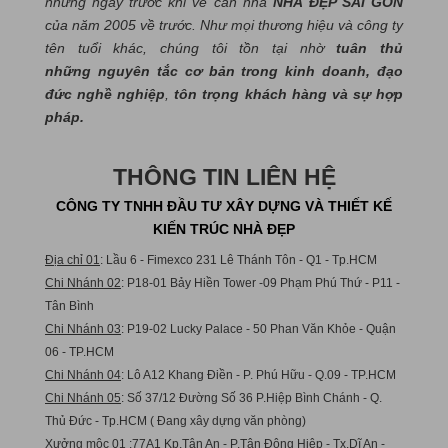
những ngày trước khi về căn nhà
NHÀ ĐẸP SÀI GÒN
của năm 2005 về trước. Như mọi thương hiệu và công ty
tên tuổi khác, chúng tôi tồn tại nhờ
tuân thủ
những nguyên tắc cơ bản trong kinh doanh, đạo
đức nghề nghiệp
,
tôn trọng khách hàng và sự hợp
pháp.
THÔNG TIN LIÊN HỆ
CÔNG TY TNHH ĐẦU TƯ XÂY DỰNG VÀ THIẾT KẾ
KIẾN TRÚC NHÀ ĐẸP
Địa chỉ 01
: Lầu 6 - Fimexco 231 Lê Thánh Tôn - Q1 - Tp.HCM
Chi Nhánh 02
: P18-01 Bảy Hiền Tower -09 Phạm Phú Thứ - P11 -
Tân Bình
Chi Nhánh 03
: P19-02 Lucky Palace - 50 Phan Văn Khỏe - Quận
06 - TP.HCM
Chi Nhánh 04
: Lô A12 Khang Điền - P. Phú Hữu - Q.09 - TP.HCM
Chi Nhánh 05
: Số 37/12 Đường Số 36 P.Hiệp Bình Chánh - Q.
Thủ Đức - Tp.HCM ( Đang xây dựng văn phòng)
Xưởng mộc 01
:77A1 Kp.Tân An - P.Tân Đông Hiệp - Tx.Dĩ An -