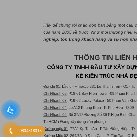
Hãy để chúng tôi chào đón bạn bằng một câu c
của năm 2005 về trước. Như mọi thương hiệu và 
nghiệp
,
tôn trọng khách hàng và sự hợp ph
THÔNG TIN LIÊN 
CÔNG TY TNHH ĐẦU TƯ XÂY DỰN
KẾ KIẾN TRÚC NHÀ Đ
Địa chỉ 01
: Lầu 6 - Fimexco 231 Lê Thánh Tôn - Q1 - T
Chi Nhánh 02
: P18-01 Bảy Hiền Tower -09 Phạm Phú Th
Chi Nhánh 03
: P19-02 Lucky Palace - 50 Phan Văn Khỏ
Chi Nhánh 04
: Lô A12 Khang Điền - P. Phú Hữu - Q.09 
Chi Nhánh 05
: Số 37/12 Đường Số 36 P.Hiệp Bình Chán
Tp.HCM ( Đang xây dựng văn phòng)
Xưởng mộc 01
:77A1 Kp.Tân An - P.Tân Đông Hiệp - Tx.
0834318318
Xưởng Mộc 02:
264/7A Lê Đình Cẩn - P. Tân Tạo - Q. B