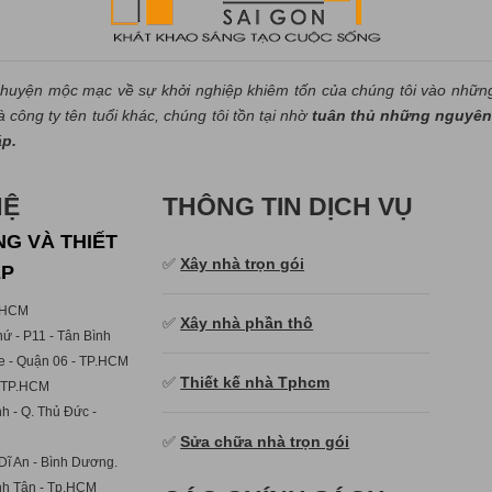
huyện mộc mạc về sự khởi nghiệp khiêm tốn của chúng tôi vào nhữn
công ty tên tuổi khác, chúng tôi tồn tại nhờ
tuân thủ những nguyên 
áp.
HỆ
THÔNG TIN DỊCH VỤ
G VÀ THIẾT
✅
Xây nhà trọn gói
ẸP
p.HCM
✅
Xây nhà phần thô
ứ - P11 - Tân Bình
e - Quận 06 - TP.HCM
✅
Thiết kế nhà Tphcm
- TP.HCM
h - Q. Thủ Đức -
✅
Sửa chữa nhà trọn gói
Dĩ An - Bình Dương.
ình Tân - Tp.HCM