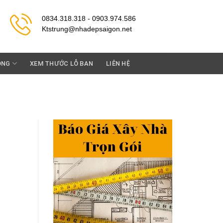
0834.318.318 - 0903.974.586
Ktstrung@nhadepsaigon.net
ỘNG
XEM THƯỚC LỖ BAN
LIÊN HỆ