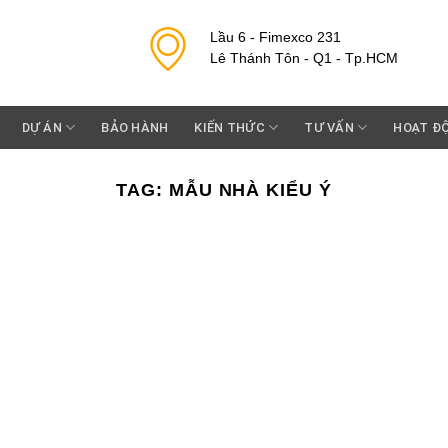
Lầu 6 - Fimexco 231
Lê Thánh Tôn - Q1 - Tp.HCM
DỰ ÁN
BẢO HÀNH
KIẾN THỨC
TƯ VẤN
HOẠT Đ
TAG:
MẪU NHÀ KIỂU Ý