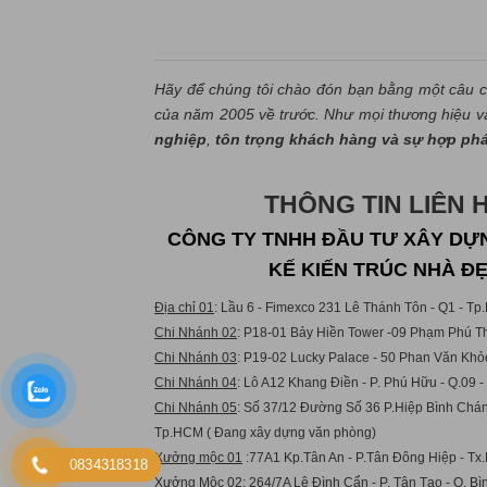
Hãy để chúng tôi chào đón bạn bằng một câu c
của năm 2005 về trước. Như mọi thương hiệu và 
nghiệp
,
tôn trọng khách hàng và sự hợp ph
THÔNG TIN LIÊN 
CÔNG TY TNHH ĐẦU TƯ XÂY DỰN
KẾ KIẾN TRÚC NHÀ Đ
Địa chỉ 01
: Lầu 6 - Fimexco 231 Lê Thánh Tôn - Q1 - T
Chi Nhánh 02
: P18-01 Bảy Hiền Tower -09 Phạm Phú Th
Chi Nhánh 03
: P19-02 Lucky Palace - 50 Phan Văn Khỏ
Chi Nhánh 04
: Lô A12 Khang Điền - P. Phú Hữu - Q.09 
Chi Nhánh 05
: Số 37/12 Đường Số 36 P.Hiệp Bình Chán
Tp.HCM ( Đang xây dựng văn phòng)
Xưởng mộc 01
:77A1 Kp.Tân An - P.Tân Đông Hiệp - Tx.
0834318318
Xưởng Mộc 02:
264/7A Lê Đình Cẩn - P. Tân Tạo - Q. B