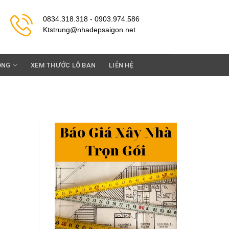
0834.318.318 - 0903.974.586
Ktstrung@nhadepsaigon.net
ỘNG
XEM THƯỚC LỖ BAN
LIÊN HỆ