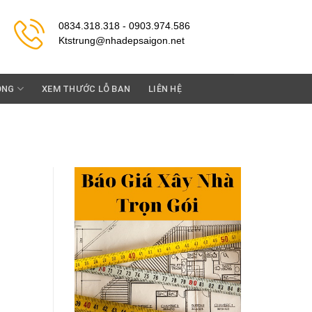
0834.318.318 - 0903.974.586
Ktstrung@nhadepsaigon.net
ỘNG
XEM THƯỚC LỖ BAN
LIÊN HỆ