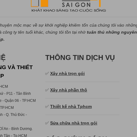
huyện mộc mạc về sự khởi nghiệp khiêm tốn của chúng tôi vào nhữn
công ty tên tuổi khác, chúng tôi tồn tại nhờ
tuân thủ những nguyên 
áp.
HỆ
THÔNG TIN DỊCH VỤ
G VÀ THIẾT
✅
Xây nhà trọn gói
ẸP
p.HCM
✅
Xây nhà phần thô
ứ - P11 - Tân Bình
e - Quận 06 - TP.HCM
✅
Thiết kế nhà Tphcm
- TP.HCM
h - Q. Thủ Đức -
✅
Sửa chữa nhà trọn gói
Dĩ An - Bình Dương.
ình Tân - Tp.HCM