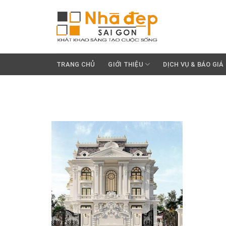
Skip
to
content
TRANG CHỦ
GIỚI THIỆU
DỊCH VỤ & BÁO GIÁ