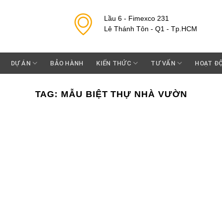
Lầu 6 - Fimexco 231
Lê Thánh Tôn - Q1 - Tp.HCM
DỰ ÁN
BẢO HÀNH
KIẾN THỨC
TƯ VẤN
HOẠT Đ
TAG:
MẪU BIỆT THỰ NHÀ VƯỜN