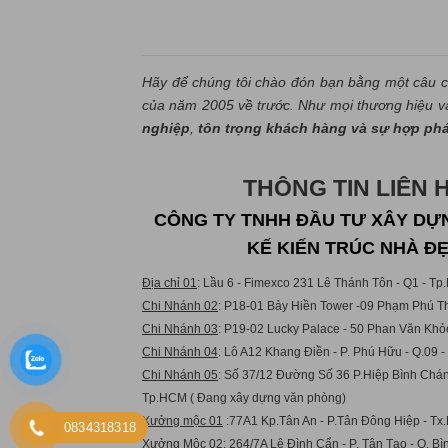
Hãy để chúng tôi chào đón bạn bằng một câu c
của năm 2005 về trước. Như mọi thương hiệu và 
nghiệp
,
tôn trọng khách hàng và sự hợp ph
THÔNG TIN LIÊN 
CÔNG TY TNHH ĐẦU TƯ XÂY DỰN
KẾ KIẾN TRÚC NHÀ Đ
Địa chỉ 01
: Lầu 6 - Fimexco 231 Lê Thánh Tôn - Q1 - T
Chi Nhánh 02
: P18-01 Bảy Hiền Tower -09 Phạm Phú Th
Chi Nhánh 03
: P19-02 Lucky Palace - 50 Phan Văn Khỏ
Chi Nhánh 04
: Lô A12 Khang Điền - P. Phú Hữu - Q.09 
Chi Nhánh 05
: Số 37/12 Đường Số 36 P.Hiệp Bình Chán
Tp.HCM ( Đang xây dựng văn phòng)
Xưởng mộc 01
:77A1 Kp.Tân An - P.Tân Đông Hiệp - Tx.
0834318318
Xưởng Mộc 02:
264/7A Lê Đình Cẩn - P. Tân Tạo - Q. B