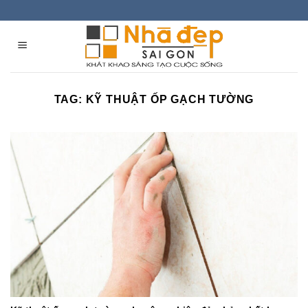
Skip
to
content
TAG:
KỸ THUẬT ỐP GẠCH TƯỜNG