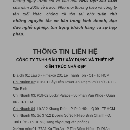
những ngày trước khi về căn nhà
NHÀ ĐẸP SÀI GÒN
của năm 2005 về trước. Như mọi thương hiệu và công ty
tên tuổi khác, chúng tôi tồn tại nhờ
tuân thủ
những nguyên tắc cơ bản trong kinh doanh, đạo
đức nghề nghiệp
,
tôn trọng khách hàng và sự hợp
pháp.
THÔNG TIN LIÊN HỆ
CÔNG TY TNHH ĐẦU TƯ XÂY DỰNG VÀ THIẾT KẾ
KIẾN TRÚC NHÀ ĐẸP
Địa chỉ 01
: Lầu 6 - Fimexco 231 Lê Thánh Tôn - Q1 - Tp.HCM
Chi Nhánh 02
: P18-01 Bảy Hiền Tower -09 Phạm Phú Thứ - P11 -
Tân Bình
Chi Nhánh 03
: P19-02 Lucky Palace - 50 Phan Văn Khỏe - Quận
06 - TP.HCM
Chi Nhánh 04
: Lô A12 Khang Điền - P. Phú Hữu - Q.09 - TP.HCM
Chi Nhánh 05
: Số 37/12 Đường Số 36 P.Hiệp Bình Chánh - Q.
Thủ Đức - Tp.HCM ( Đang xây dựng văn phòng)
Xưởng mộc 01
:77A1 Kp.Tân An - P.Tân Đông Hiệp - Tx.Dĩ An -