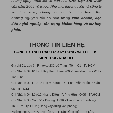
những ngày trước khi về căn nhà
NHÀ ĐẸP SÀI GÒN
của năm 2005 về trước. Như mọi thương hiệu và công ty
tên tuổi khác, chúng tôi tồn tại nhờ
tuân thủ
những nguyên tắc cơ bản trong kinh doanh, đạo
đức nghề nghiệp
,
tôn trọng khách hàng và sự hợp
pháp.
THÔNG TIN LIÊN HỆ
CÔNG TY TNHH ĐẦU TƯ XÂY DỰNG VÀ THIẾT KẾ
KIẾN TRÚC NHÀ ĐẸP
Địa chỉ 01
: Lầu 6 - Fimexco 231 Lê Thánh Tôn - Q1 - Tp.HCM
Chi Nhánh 02
: P18-01 Bảy Hiền Tower -09 Phạm Phú Thứ - P11 -
Tân Bình
Chi Nhánh 03
: P19-02 Lucky Palace - 50 Phan Văn Khỏe - Quận
06 - TP.HCM
Chi Nhánh 04
: Lô A12 Khang Điền - P. Phú Hữu - Q.09 - TP.HCM
Chi Nhánh 05
: Số 37/12 Đường Số 36 P.Hiệp Bình Chánh - Q.
Thủ Đức - Tp.HCM ( Đang xây dựng văn phòng)
Xưởng mộc 01
:77A1 Kp.Tân An - P.Tân Đông Hiệp - Tx.Dĩ An -