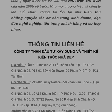
những ngày trước khi về căn nhà
NHÀ ĐẸP SÀI GÒN
của năm 2005 về trước. Như mọi thương hiệu và công ty
tên tuổi khác, chúng tôi tồn tại nhờ
tuân thủ
những nguyên tắc cơ bản trong kinh doanh, đạo
đức nghề nghiệp
,
tôn trọng khách hàng và sự hợp
pháp.
THÔNG TIN LIÊN HỆ
CÔNG TY TNHH ĐẦU TƯ XÂY DỰNG VÀ THIẾT KẾ
KIẾN TRÚC NHÀ ĐẸP
Địa chỉ 01
: Lầu 6 - Fimexco 231 Lê Thánh Tôn - Q1 - Tp.HCM
Chi Nhánh 02
: P18-01 Bảy Hiền Tower -09 Phạm Phú Thứ - P11 -
Tân Bình
Chi Nhánh 03
: P19-02 Lucky Palace - 50 Phan Văn Khỏe - Quận
06 - TP.HCM
Chi Nhánh 04
: Lô A12 Khang Điền - P. Phú Hữu - Q.09 - TP.HCM
Chi Nhánh 05
: Số 37/12 Đường Số 36 P.Hiệp Bình Chánh - Q.
Thủ Đức - Tp.HCM ( Đang xây dựng văn phòng)
Xưởng mộc 01
:77A1 Kp.Tân An - P.Tân Đông Hiệp - Tx.Dĩ An -