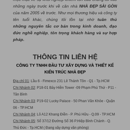
những ngày trước khi về căn nhà
NHÀ ĐẸP SÀI GÒN
của năm 2005 về trước. Như mọi thương hiệu và công ty
tên tuổi khác, chúng tôi tồn tại nhờ
tuân thủ
những nguyên tắc cơ bản trong kinh doanh, đạo
đức nghề nghiệp
,
tôn trọng khách hàng và sự hợp
pháp.
THÔNG TIN LIÊN HỆ
CÔNG TY TNHH ĐẦU TƯ XÂY DỰNG VÀ THIẾT KẾ
KIẾN TRÚC NHÀ ĐẸP
Địa chỉ 01
: Lầu 6 - Fimexco 231 Lê Thánh Tôn - Q1 - Tp.HCM
Chi Nhánh 02
: P18-01 Bảy Hiền Tower -09 Phạm Phú Thứ - P11 -
Tân Bình
Chi Nhánh 03
: P19-02 Lucky Palace - 50 Phan Văn Khỏe - Quận
06 - TP.HCM
Chi Nhánh 04
: Lô A12 Khang Điền - P. Phú Hữu - Q.09 - TP.HCM
Chi Nhánh 05
: Số 37/12 Đường Số 36 P.Hiệp Bình Chánh - Q.
Thủ Đức - Tp.HCM ( Đang xây dựng văn phòng)