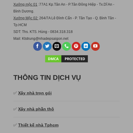
Xưởng mộc 01
:77A1 Kp.Tân An - P.Tân Đông Hiệp - Tx.Dĩ An -
Bình Dương.
Xưởng Mộc 02:
264/7A Lê Đình Cẩn - P. Tân Tạo - Q. Bình Tân -
Tp.HCM
SDT: Ths. KTS. Hùng - 0834.318.318
Mail:
Ktstru
ng@nhadepsaigon.net
THÔNG TIN DỊCH VỤ
✅
Xây nhà trọn gói
✅
Xây nhà phần thô
✅
Thiết kế nhà Tphcm