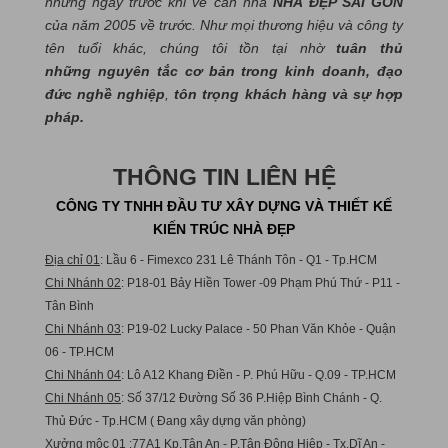
những ngày trước khi về căn nhà
NHÀ ĐẸP SÀI GÒN
của năm 2005 về trước. Như mọi thương hiệu và công ty
tên tuổi khác, chúng tôi tồn tại nhờ
tuân thủ
những nguyên tắc cơ bản trong kinh doanh, đạo
đức nghề nghiệp
,
tôn trọng khách hàng và sự hợp
pháp.
THÔNG TIN LIÊN HỆ
CÔNG TY TNHH ĐẦU TƯ XÂY DỰNG VÀ THIẾT KẾ
KIẾN TRÚC NHÀ ĐẸP
Địa chỉ 01
: Lầu 6 - Fimexco 231 Lê Thánh Tôn - Q1 - Tp.HCM
Chi Nhánh 02
: P18-01 Bảy Hiền Tower -09 Phạm Phú Thứ - P11 -
Tân Bình
Chi Nhánh 03
: P19-02 Lucky Palace - 50 Phan Văn Khỏe - Quận
06 - TP.HCM
Chi Nhánh 04
: Lô A12 Khang Điền - P. Phú Hữu - Q.09 - TP.HCM
Chi Nhánh 05
: Số 37/12 Đường Số 36 P.Hiệp Bình Chánh - Q.
Thủ Đức - Tp.HCM ( Đang xây dựng văn phòng)
Xưởng mộc 01
:77A1 Kp.Tân An - P.Tân Đông Hiệp - Tx.Dĩ An -