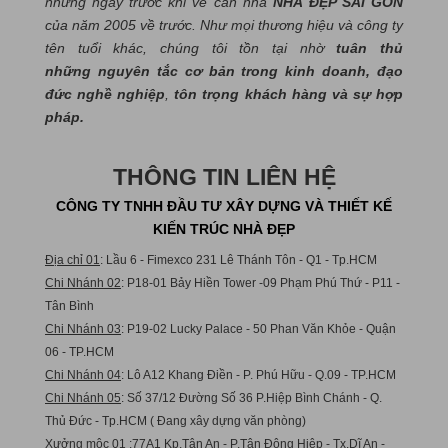
những ngày trước khi về căn nhà
NHÀ ĐẸP SÀI GÒN
của năm 2005 về trước. Như mọi thương hiệu và công ty
tên tuổi khác, chúng tôi tồn tại nhờ
tuân thủ
những nguyên tắc cơ bản trong kinh doanh, đạo
đức nghề nghiệp
,
tôn trọng khách hàng và sự hợp
pháp.
THÔNG TIN LIÊN HỆ
CÔNG TY TNHH ĐẦU TƯ XÂY DỰNG VÀ THIẾT KẾ
KIẾN TRÚC NHÀ ĐẸP
Địa chỉ 01
: Lầu 6 - Fimexco 231 Lê Thánh Tôn - Q1 - Tp.HCM
Chi Nhánh 02
: P18-01 Bảy Hiền Tower -09 Phạm Phú Thứ - P11 -
Tân Bình
Chi Nhánh 03
: P19-02 Lucky Palace - 50 Phan Văn Khỏe - Quận
06 - TP.HCM
Chi Nhánh 04
: Lô A12 Khang Điền - P. Phú Hữu - Q.09 - TP.HCM
Chi Nhánh 05
: Số 37/12 Đường Số 36 P.Hiệp Bình Chánh - Q.
Thủ Đức - Tp.HCM ( Đang xây dựng văn phòng)
Xưởng mộc 01
:77A1 Kp.Tân An - P.Tân Đông Hiệp - Tx.Dĩ An -