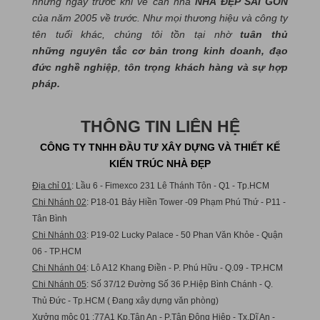
những ngày trước khi về căn nhà
NHÀ ĐẸP SÀI GÒN
của năm 2005 về trước. Như mọi thương hiệu và công ty
tên tuổi khác, chúng tôi tồn tại nhờ
tuân thủ
những nguyên tắc cơ bản trong kinh doanh, đạo
đức nghề nghiệp
,
tôn trọng khách hàng và sự hợp
pháp.
THÔNG TIN LIÊN HỆ
CÔNG TY TNHH ĐẦU TƯ XÂY DỰNG VÀ THIẾT KẾ
KIẾN TRÚC NHÀ ĐẸP
Địa chỉ 01
: Lầu 6 - Fimexco 231 Lê Thánh Tôn - Q1 - Tp.HCM
Chi Nhánh 02
: P18-01 Bảy Hiền Tower -09 Phạm Phú Thứ - P11 -
Tân Bình
Chi Nhánh 03
: P19-02 Lucky Palace - 50 Phan Văn Khỏe - Quận
06 - TP.HCM
Chi Nhánh 04
: Lô A12 Khang Điền - P. Phú Hữu - Q.09 - TP.HCM
Chi Nhánh 05
: Số 37/12 Đường Số 36 P.Hiệp Bình Chánh - Q.
Thủ Đức - Tp.HCM ( Đang xây dựng văn phòng)
Xưởng mộc 01
:77A1 Kp.Tân An - P.Tân Đông Hiệp - Tx.Dĩ An -