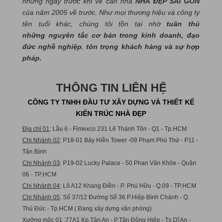
những ngày trước khi về căn nhà
NHÀ ĐẸP SÀI GÒN
của năm 2005 về trước. Như mọi thương hiệu và công ty
tên tuổi khác, chúng tôi tồn tại nhờ
tuân thủ
những nguyên tắc cơ bản trong kinh doanh, đạo
đức nghề nghiệp
,
tôn trọng khách hàng và sự hợp
pháp.
THÔNG TIN LIÊN HỆ
CÔNG TY TNHH ĐẦU TƯ XÂY DỰNG VÀ THIẾT KẾ
KIẾN TRÚC NHÀ ĐẸP
Địa chỉ 01
: Lầu 6 - Fimexco 231 Lê Thánh Tôn - Q1 - Tp.HCM
Chi Nhánh 02
: P18-01 Bảy Hiền Tower -09 Phạm Phú Thứ - P11 -
Tân Bình
Chi Nhánh 03
: P19-02 Lucky Palace - 50 Phan Văn Khỏe - Quận
06 - TP.HCM
Chi Nhánh 04
: Lô A12 Khang Điền - P. Phú Hữu - Q.09 - TP.HCM
Chi Nhánh 05
: Số 37/12 Đường Số 36 P.Hiệp Bình Chánh - Q.
Thủ Đức - Tp.HCM ( Đang xây dựng văn phòng)
Xưởng mộc 01
:77A1 Kp.Tân An - P.Tân Đông Hiệp - Tx.Dĩ An -