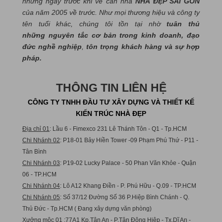
những ngày trước khi về căn nhà
NHÀ ĐẸP SÀI GÒN
của năm 2005 về trước. Như mọi thương hiệu và công ty
tên tuổi khác, chúng tôi tồn tại nhờ
tuân thủ
những nguyên tắc cơ bản trong kinh doanh, đạo
đức nghề nghiệp
,
tôn trọng khách hàng và sự hợp
pháp.
THÔNG TIN LIÊN HỆ
CÔNG TY TNHH ĐẦU TƯ XÂY DỰNG VÀ THIẾT KẾ
KIẾN TRÚC NHÀ ĐẸP
Địa chỉ 01
: Lầu 6 - Fimexco 231 Lê Thánh Tôn - Q1 - Tp.HCM
Chi Nhánh 02
: P18-01 Bảy Hiền Tower -09 Phạm Phú Thứ - P11 -
Tân Bình
Chi Nhánh 03
: P19-02 Lucky Palace - 50 Phan Văn Khỏe - Quận
06 - TP.HCM
Chi Nhánh 04
: Lô A12 Khang Điền - P. Phú Hữu - Q.09 - TP.HCM
Chi Nhánh 05
: Số 37/12 Đường Số 36 P.Hiệp Bình Chánh - Q.
Thủ Đức - Tp.HCM ( Đang xây dựng văn phòng)
Xưởng mộc 01
:77A1 Kp.Tân An - P.Tân Đông Hiệp - Tx.Dĩ An -