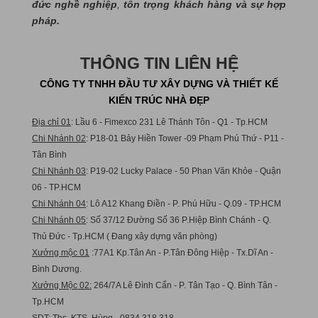
đức nghề nghiệp
,
tôn trọng khách hàng và sự hợp
pháp.
THÔNG TIN LIÊN HỆ
CÔNG TY TNHH ĐẦU TƯ XÂY DỰNG VÀ THIẾT KẾ
KIẾN TRÚC NHÀ ĐẸP
Địa chỉ 01
: Lầu 6 - Fimexco 231 Lê Thánh Tôn - Q1 - Tp.HCM
Chi Nhánh 02
: P18-01 Bảy Hiền Tower -09 Phạm Phú Thứ - P11 -
Tân Bình
Chi Nhánh 03
: P19-02 Lucky Palace - 50 Phan Văn Khỏe - Quận
06 - TP.HCM
Chi Nhánh 04
: Lô A12 Khang Điền - P. Phú Hữu - Q.09 - TP.HCM
Chi Nhánh 05
: Số 37/12 Đường Số 36 P.Hiệp Bình Chánh - Q.
Thủ Đức - Tp.HCM ( Đang xây dựng văn phòng)
Xưởng mộc 01
:77A1 Kp.Tân An - P.Tân Đông Hiệp - Tx.Dĩ An -
Bình Dương.
Xưởng Mộc 02:
264/7A Lê Đình Cẩn - P. Tân Tạo - Q. Bình Tân -
Tp.HCM
SDT: Ths. KTS. Hùng - 0834.318.318