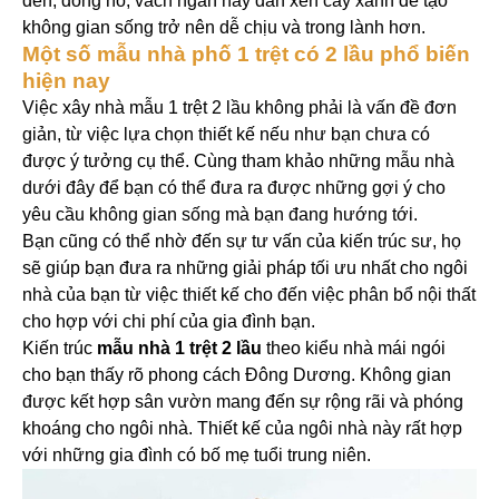
đèn, đồng hồ, vách ngăn hay đan xen cây xanh để tạo
không gian sống trở nên dễ chịu và trong lành hơn.
Một số mẫu nhà phố 1 trệt có 2 lầu phổ biến
hiện nay
Việc xây nhà mẫu 1 trệt 2 lầu không phải là vấn đề đơn
giản, từ việc lựa chọn thiết kế nếu như bạn chưa có
được ý tưởng cụ thể. Cùng tham khảo những mẫu nhà
dưới đây để bạn có thể đưa ra được những gợi ý cho
yêu cầu không gian sống mà bạn đang hướng tới.
Bạn cũng có thể nhờ đến sự tư vấn của kiến trúc sư, họ
sẽ giúp bạn đưa ra những giải pháp tối ưu nhất cho ngôi
nhà của bạn từ việc thiết kế cho đến việc phân bổ nội thất
cho hợp với chi phí của gia đình bạn.
Kiến trúc
mẫu nhà 1 trệt 2 lầu
theo kiểu nhà mái ngói
cho bạn thấy rõ phong cách Đông Dương. Không gian
được kết hợp sân vườn mang đến sự rộng rãi và phóng
khoáng cho ngôi nhà. Thiết kế của ngôi nhà này rất hợp
với những gia đình có bố mẹ tuổi trung niên.