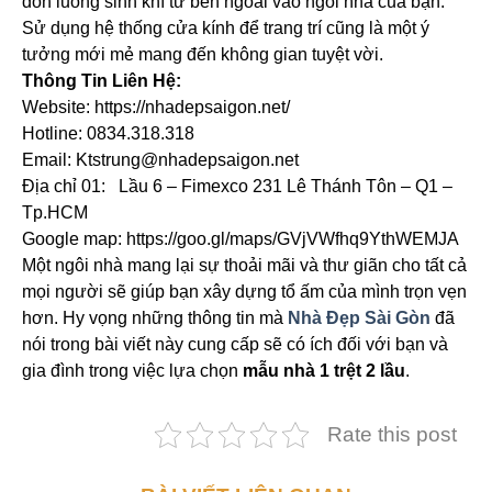
đón luồng sinh khí từ bên ngoài vào ngôi nhà của bạn.
Sử dụng hệ thống cửa kính để trang trí cũng là một ý
tưởng mới mẻ mang đến không gian tuyệt vời.
Thông Tin Liên Hệ:
Website: https://nhadepsaigon.net/
Hotline: 0834.318.318
Email: Ktstrung@nhadepsaigon.net
Địa chỉ 01: Lầu 6 – Fimexco 231 Lê Thánh Tôn – Q1 –
Tp.HCM
Google map: https://goo.gl/maps/GVjVWfhq9YthWEMJA
Một ngôi nhà mang lại sự thoải mãi và thư giãn cho tất cả
mọi người sẽ giúp bạn xây dựng tổ ấm của mình trọn vẹn
hơn. Hy vọng những thông tin mà
Nhà Đẹp Sài Gòn
đã
nói trong bài viết này cung cấp sẽ có ích đối với bạn và
gia đình trong việc lựa chọn
mẫu nhà 1 trệt 2 lầu
.
Rate this post