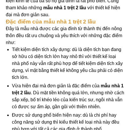
kiện kinh tế của đa số hộ gia đình là rất phổ biến. Cùng
tham khảo những
mẫu nhà 1 trệt 2 lầu
với thiết kế hiện
đại mà đơn giản sau.
Đặc điểm của mẫu nhà 1 trệt 2 lầu
Đây là mẫu nhà được các gia đình từ thành thị đến nông
thôn đều rất ưu chuộng và yêu thích với những đặc điểm
như:
Tiết kiệm diện tích xây dựng: dù là diện tích bạn đang
sở hữu có diện tích lớn hay nhỏ thì với thiết kế loại
nhà phố này vẫn rất phù hợp để tiết kiệm diện tích xây
dựng, vì mặt bằng thiết kế không yêu cầu phải có diện
tích lớn.
Vừa hiện đại mà đơn giản là đặc điểm của
mẫu nhà 1
trệt 2 lầu
. Dù mặt tiền không quá lớn, nhưng nhờ cách
sắp xếp, bố trí khéo léo của kiến trúc sư, ngôi nhà vẫn
có được sự ấm áp, gần gũi với thiên nhiên.
Được sử dụng phổ biến hiện nay: dù là chi phí hay
công năng sử dụng thì kiểu thiết kế loại nhà này đều
phù hợp với tất cả các gia đình ở thành phố.