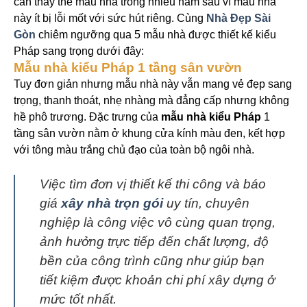
cần thay thế mẫu nhà trong nhiều năm sau vì mẫu nhà
này ít bị lỗi mốt với sức hút riêng. Cùng
Nhà Đẹp Sài
Gòn
chiêm ngưỡng qua 5 mẫu nhà được thiết kế kiểu
Pháp sang trọng dưới đây:
Mẫu nhà kiểu Pháp 1 tầng sân vườn
Tuy đơn giản nhưng mẫu nhà này vẫn mang vẻ đẹp sang
trọng, thanh thoát, nhẹ nhàng mà đẳng cấp nhưng không
hề phô trương. Đặc trưng của
mẫu nhà kiểu Pháp
1
tầng sân vườn nằm ở khung cửa kính màu đen, kết hợp
với tông màu trắng chủ đạo của toàn bộ ngôi nhà.
Việc tìm đơn vị thiết kế thi công và báo
giá
xây nhà trọn gói
uy tín, chuyên
nghiệp là công việc vô cùng quan trọng,
ảnh hưởng trực tiếp đến chất lượng, độ
bền của công trình cũng như giúp bạn
tiết kiệm được khoản chi phí xây dựng ở
mức tốt nhất.