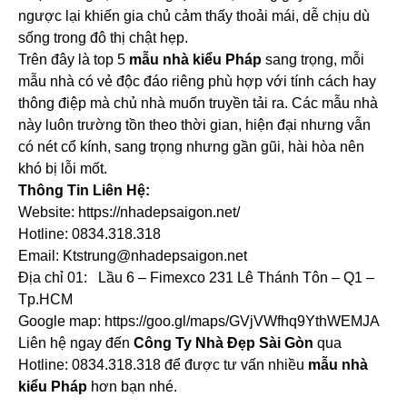
ngược lại khiến gia chủ cảm thấy thoải mái, dễ chịu dù
sống trong đô thị chật hẹp.
Trên đây là top 5
mẫu nhà kiểu Pháp
sang trọng, mỗi
mẫu nhà có vẻ độc đáo riêng phù hợp với tính cách hay
thông điệp mà chủ nhà muốn truyền tải ra. Các mẫu nhà
này luôn trường tồn theo thời gian, hiện đại nhưng vẫn
có nét cổ kính, sang trọng nhưng gần gũi, hài hòa nên
khó bị lỗi mốt.
Thông Tin Liên Hệ:
Website: https://nhadepsaigon.net/
Hotline: 0834.318.318
Email: Ktstrung@nhadepsaigon.net
Địa chỉ 01: Lầu 6 – Fimexco 231 Lê Thánh Tôn – Q1 –
Tp.HCM
Google map: https://goo.gl/maps/GVjVWfhq9YthWEMJA
Liên hệ ngay đến
Công Ty Nhà Đẹp Sài Gòn
qua
Hotline: 0834.318.318 để được tư vấn nhiều
mẫu nhà
kiểu Pháp
hơn bạn nhé.