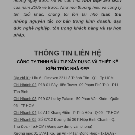
những ngày trước khi về căn nhà
NHÀ ĐẸP SÀI GÒN
của năm 2005 về trước. Như mọi thương hiệu và công ty
tên tuổi khác, chúng tôi tồn tại nhờ
tuân thủ
những nguyên tắc cơ bản trong kinh doanh, đạo
đức nghề nghiệp
,
tôn trọng khách hàng và sự hợp
pháp.
THÔNG TIN LIÊN HỆ
CÔNG TY TNHH ĐẦU TƯ XÂY DỰNG VÀ THIẾT KẾ
KIẾN TRÚC NHÀ ĐẸP
Địa chỉ 01
: Lầu 6 - Fimexco 231 Lê Thánh Tôn - Q1 - Tp.HCM
Chi Nhánh 02
: P18-01 Bảy Hiền Tower -09 Phạm Phú Thứ - P11 -
Tân Bình
Chi Nhánh 03
: P19-02 Lucky Palace - 50 Phan Văn Khỏe - Quận
06 - TP.HCM
Chi Nhánh 04
: Lô A12 Khang Điền - P. Phú Hữu - Q.09 - TP.HCM
Chi Nhánh 05
: Số 37/12 Đường Số 36 P.Hiệp Bình Chánh - Q.
Thủ Đức - Tp.HCM ( Đang xây dựng văn phòng)
Xưởng mộc 01
:77A1 Kp.Tân An - P.Tân Đông Hiệp - Tx.Dĩ An -