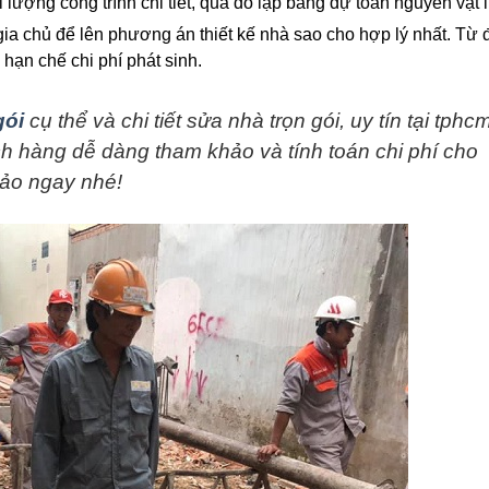
i lượng công trình chi tiết, qua đó lập bảng dự toán nguyên vật l
ia chủ để lên phương án thiết kế nhà sao cho hợp lý nhất. Từ 
 hạn chế chi phí phát sinh.
gói
cụ thể và chi tiết sửa nhà trọn gói, uy tín tại tphc
 hàng dễ dàng tham khảo và tính toán chi phí cho
hảo ngay nhé!