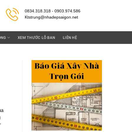
0834.318.318 - 0903.974.586
Ktstrung@nhadepsaigon.net
ỘNG
XEM THƯỚC LỖ BAN
LIÊN HỆ
ủa
g
ừ