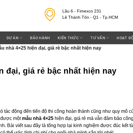
Lầu 6 - Fimexco 231
Lê Thánh Tôn - Q1 - Tp.HCM
DỰ ÁN
BẢO HÀNH
KIẾN THỨC
TƯ VẤN
HOẠT Đ
ẫu nhà 4×25 hiện đại, giá rẻ bậc nhất hiện nay
 đại, giá rẻ bậc nhất hiện nay
 có tác động đến tiến độ thi công hoàn thành cũng như quy mô c
u được một
mẫu nhà 4×25
hiện đại, giá rẻ mà vẫn đảm bảo côn
h. Bài viết sau đây là tổng hợp lại kinh nghiệm được đúc kết t
 có thể ước tính chi phí cho ngôi nhà mình sắp tới nhé!