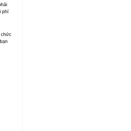
phải
i phí
n chức
 bạn