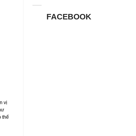
FACEBOOK
n vị
như
ó thể