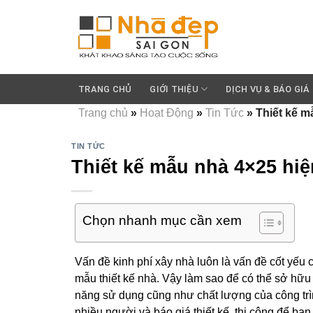
Skip
to
content
TRANG CHỦ
GIỚI THIỆU
DỊCH VỤ & BÁO GIÁ
Trang chủ
»
Hoạt Động
»
Tin Tức
»
Thiết kế m
TIN TỨC
Thiết kế mẫu nhà 4×25 hiện
Chọn nhanh mục cần xem
Vấn đề kinh phí xây nhà luôn là vấn đề cốt yếu
mẫu thiết kế nhà. Vậy làm sao để có thể sở hữ
năng sử dụng cũng như chất lượng của công trìn
nhiều người và báo giá thiết kế, thi công để bạn