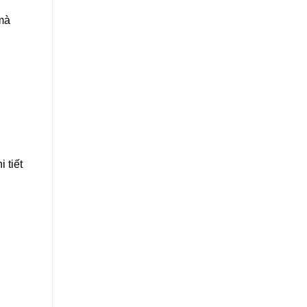
 mà
 tiết