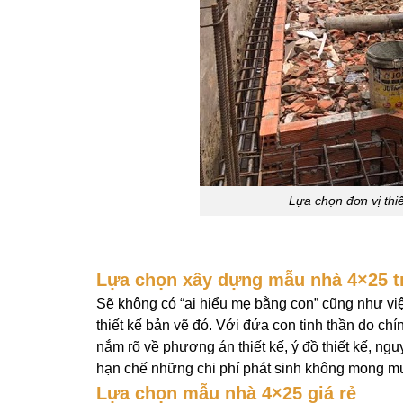
Lựa chọn đơn vị thi
Lựa chọn xây dựng mẫu nhà 4×25 t
Sẽ không có “ai hiểu mẹ bằng con” cũng như việ
thiết kế bản vẽ đó. Với đứa con tinh thần do chí
nắm rõ về phương án thiết kế, ý đồ thiết kế, ng
hạn chế những chi phí phát sinh không mong m
Lựa chọn mẫu nhà 4×25 giá rẻ