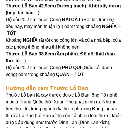
Thước Lỗ Ban 42.9cm (Dương trạch): Khối xây dựng
(bếp, bệ, bậc…)
Độ dài 20.2 cm thuộc Cung
ĐẠI CÁT
(Rất tốt, trăm sự
đều hay, may mắn thuận lợi) nằm trong khoảng
NGHĨA
–
TỐT
Khoảng
NGHĨA
rất tốt cho cổng lớn và cửa nhà bếp, cửa
các phòng thông nhau thì không nên.
Thước Lỗ Ban 38.8cm (Âm phần): Đồ nội thất (bàn
thờ, tủ…)
Độ dài 20.2 cm thuộc Cung
PHÚ QUÍ
(Giàu có, danh
vọng) nằm trong khoảng
QUAN
–
TỐT
Hướng dẫn xem Thước Lỗ Ban
Thước Lỗ ban là cây thước được Lỗ Ban, ông Tổ nghề
mộc ở Trung Quốc thời Xuân Thu phát minh ra. Nhưng
trên thực tế, trong ngành địa lý cổ phương Đông, ngoài
thước Lỗ Ban (Lỗ Ban xích) còn có nhiều loại thước khác
được áp dụng như thước Đinh Lan (Đinh Lan xích),