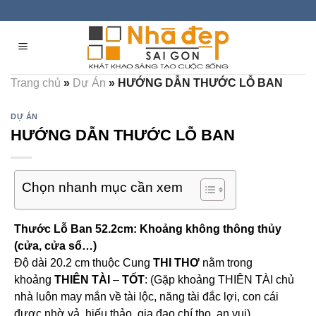
Skip
to
content
Trang chủ
»
Dự Án
»
HƯỚNG DẪN THƯỚC LỖ BAN
DỰ ÁN
HƯỚNG DẪN THƯỚC LỖ BAN
Chọn nhanh mục cần xem
Thước Lỗ Ban 52.2cm: Khoảng không thông thủy
(cửa, cửa sổ…)
Độ dài 20.2 cm thuộc Cung
THI THƠ
nằm trong
khoảng
THIÊN TÀI
–
TỐT
: (Gặp khoảng THIÊN TÀI chủ
nhà luôn may mắn về tài lộc, năng tài đắc lợi, con cái
được nhờ vả, hiếu thảo, gia đạo chí thọ, an vui).