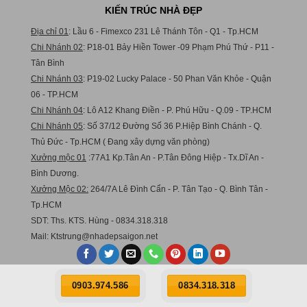
KIẾN TRÚC NHÀ ĐẸP
Địa chỉ 01
: Lầu 6 - Fimexco 231 Lê Thánh Tôn - Q1 - Tp.HCM
Chi Nhánh 02
: P18-01 Bảy Hiền Tower -09 Phạm Phú Thứ - P11 -
Tân Bình
Chi Nhánh 03
: P19-02 Lucky Palace - 50 Phan Văn Khỏe - Quận
06 - TP.HCM
Chi Nhánh 04
: Lô A12 Khang Điền - P. Phú Hữu - Q.09 - TP.HCM
Chi Nhánh 05
: Số 37/12 Đường Số 36 P.Hiệp Bình Chánh - Q.
Thủ Đức - Tp.HCM ( Đang xây dựng văn phòng)
Xưởng mộc 01
:77A1 Kp.Tân An - P.Tân Đông Hiệp - Tx.Dĩ An -
Bình Dương.
Xưởng Mộc 02:
264/7A Lê Đình Cẩn - P. Tân Tạo - Q. Bình Tân -
Tp.HCM
SDT: Ths. KTS. Hùng - 0834.318.318
Mail:
Ktstru
ng@nhadepsaigon.net
0903.974.586
0834.318.318