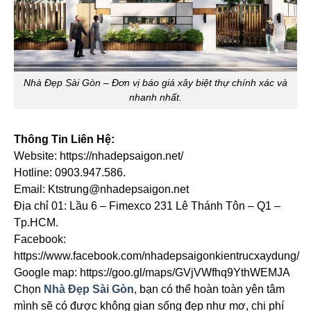
Nhà Đẹp Sài Gòn – Đơn vị báo giá xây biệt thự chính xác và
nhanh nhất.
Thông Tin Liên Hệ:
Website: https://nhadepsaigon.net/
Hotline: 0903.947.586.
Email: Ktstrung@nhadepsaigon.net
Địa chỉ 01: Lầu 6 – Fimexco 231 Lê Thánh Tôn – Q1 –
Tp.HCM.
Facebook:
https://www.facebook.com/nhadepsaigonkientrucxaydung/
Google map: https://goo.gl/maps/GVjVWfhq9YthWEMJA
Chọn
Nhà Đẹp Sài Gòn
, bạn có thể hoàn toàn yên tâm
mình sẽ có được không gian sống đẹp như mơ, chi phí