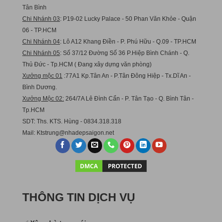
Tân Bình
Chi Nhánh 03
: P19-02 Lucky Palace - 50 Phan Văn Khỏe - Quận
06 - TP.HCM
Chi Nhánh 04
: Lô A12 Khang Điền - P. Phú Hữu - Q.09 - TP.HCM
Chi Nhánh 05
: Số 37/12 Đường Số 36 P.Hiệp Bình Chánh - Q.
Thủ Đức - Tp.HCM ( Đang xây dựng văn phòng)
Xưởng mộc 01
:77A1 Kp.Tân An - P.Tân Đông Hiệp - Tx.Dĩ An -
Bình Dương.
Xưởng Mộc 02:
264/7A Lê Đình Cẩn - P. Tân Tạo - Q. Bình Tân -
Tp.HCM
SDT: Ths. KTS. Hùng - 0834.318.318
Mail:
Ktstru
ng@nhadepsaigon.net
THÔNG TIN DỊCH VỤ