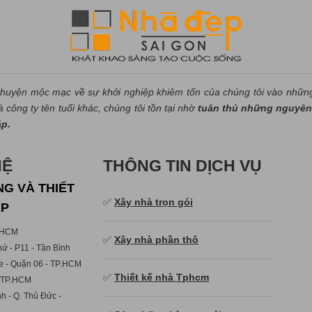
huyện mộc mạc về sự khởi nghiệp khiêm tốn của chúng tôi vào nhữn
công ty tên tuổi khác, chúng tôi tồn tại nhờ
tuân thủ những nguyên 
áp.
HỆ
THÔNG TIN DỊCH VỤ
G VÀ THIẾT
✅
Xây nhà trọn gói
ẸP
p.HCM
✅
Xây nhà phần thô
ứ - P11 - Tân Bình
e - Quận 06 - TP.HCM
✅
Thiết kế nhà Tphcm
- TP.HCM
h - Q. Thủ Đức -