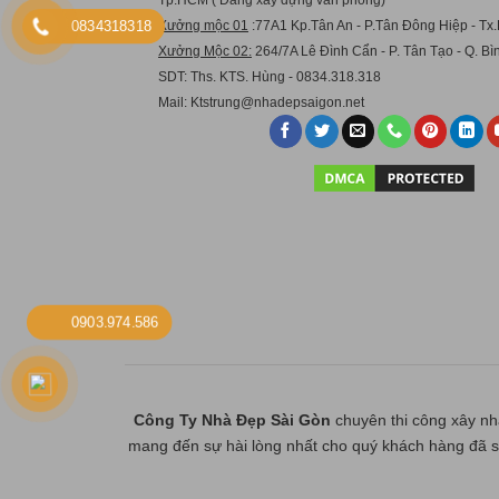
0834318318
Xưởng mộc 01
:77A1 Kp.Tân An - P.Tân Đông Hiệp - Tx.
Xưởng Mộc 02:
264/7A Lê Đình Cẩn - P. Tân Tạo - Q. B
SDT: Ths. KTS. Hùng - 0834.318.318
Mail:
Ktstru
ng@nhadepsaigon.net
0903.974.586
Công Ty Nhà Đẹp Sài Gòn
chuyên thi công xây nhà tr
mang đến sự hài lòng nhất cho quý khách hàng đã s