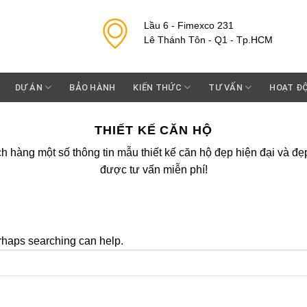
Lầu 6 - Fimexco 231
Lê Thánh Tôn - Q1 - Tp.HCM
DỰ ÁN
BẢO HÀNH
KIẾN THỨC
TƯ VẤN
HOẠT Đ
THIẾT KẾ CĂN HỘ
h hàng một số thông tin mẫu thiết kế căn hộ đẹp hiện đại và đẹ
được tư vấn miễn phí!
erhaps searching can help.