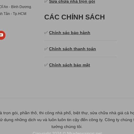
✅
Sửa chữa nhà trọn gói
Dĩ An - Bình Dương.
ình Tân - Tp.HCM
CÁC CHÍNH SÁCH
✅
Chính sác bảo hành
✅
Chính sách thanh toán
✅
Chính sách bảo mật
ọn gói, phần thô, thi công nhà phố, biệt thự, sửa chữa nhà giá cả hợ
ử dụng những dịch vụ và luôn luôn tin cậy đến công ty. Công ty chúng t
tưởng chúng tôi.
Copyright 2024 ©
Nhadepsaigon.net