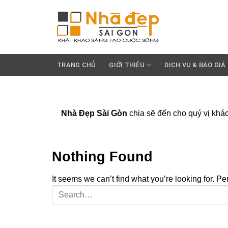
Skip
to
content
TRANG CHỦ
GIỚI THIỆU
DỊCH VỤ & BÁO GIÁ
Nhà Đẹp Sài Gòn
chia sẽ đến cho quý vị khác
Nothing Found
It seems we can’t find what you’re looking for. P