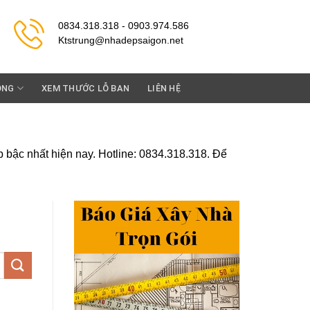
0834.318.318 - 0903.974.586
Ktstrung@nhadepsaigon.net
ỘNG
XEM THƯỚC LỖ BAN
LIÊN HỆ
p bậc nhất hiện nay. Hotline: 0834.318.318. Để