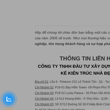
Hãy để chúng tôi chào đón bạn bằng một câu c
của năm 2005 về trước. Như mọi thương hiệu và 
nghiệp
,
tôn trọng khách hàng và sự hợp ph
THÔNG TIN LIÊN 
CÔNG TY TNHH ĐẦU TƯ XÂY DỰN
KẾ KIẾN TRÚC NHÀ Đ
Địa chỉ 01
: Lầu 6 - Fimexco 231 Lê Thánh Tôn - Q1 - T
Chi Nhánh 02
: P18-01 Bảy Hiền Tower -09 Phạm Phú Th
Chi Nhánh 03
: P19-02 Lucky Palace - 50 Phan Văn Khỏ
Chi Nhánh 04
: Lô A12 Khang Điền - P. Phú Hữu - Q.09 
Chi Nhánh 05
: Số 37/12 Đường Số 36 P.Hiệp Bình Chán
Tp.HCM ( Đang xây dựng văn phòng)