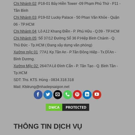
Chi Nhánh 02
: P18-01 Bảy Hiền Tower -09 Phạm Phú Thứ - P11 -
Tân Bình
Chi Nhánh 03
: P19-02 Lucky Palace - 50 Phan Văn Khỏe - Quận
06 - TP.HCM
Chi Nhánh 04
: Lô A12 Khang Điền - P. Phú Hữu - Q.09 - TP.HCM
Chi Nhánh 05
: Số 37/12 Đường Số 36 P.Hiệp Bình Chánh - Q.
Thủ Đức - Tp.HCM ( Đang xây dựng văn phòng)
Xưởng mộc 01
:77A1 Kp.Tân An - P.Tân Đông Hiệp - Tx.Dĩ An -
Bình Dương.
Xưởng Mộc 02:
264/7A Lê Đình Cẩn - P. Tân Tạo - Q. Bình Tân -
Tp.HCM
SDT: Ths. KTS. Hùng - 0834.318.318
Mail:
Ktstru
ng@nhadepsaigon.net
THÔNG TIN DỊCH VỤ