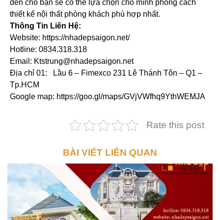
đến cho bạn sẽ có thể lựa chọn cho mình phong cách
thiết kế nội thất phòng khách phù hợp nhất.
Thông Tin Liên Hệ:
Website: https://nhadepsaigon.net/
Hotline: 0834.318.318
Email: Ktstrung@nhadepsaigon.net
Địa chỉ 01: Lầu 6 – Fimexco 231 Lê Thánh Tôn – Q1 –
Tp.HCM
Google map: https://goo.gl/maps/GVjVWfhq9YthWEMJA
Rate this post
BÀI VIẾT LIÊN QUAN