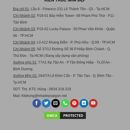
Địa chỉ 01
: Lầu 6 - Fimexco 231 Lê Thánh Tôn - Q1 - Tp.HCM
Chi Nhánh 02
: P18-01 Bảy Hiền Tower -09 Phạm Phú Thứ - P11 -
Tân Bình
Chi Nhánh 03
: P19-02 Lucky Palace - 50 Phan Văn Khỏe - Quận
06 - TP.HCM
Chi Nhánh 04
: Lô A12 Khang Điền - P. Phú Hữu - Q.09 - TP.HCM
Chi Nhánh 05
: Số 37/12 Đường Số 36 P.Hiệp Bình Chánh - Q.
Thủ Đức - Tp.HCM ( Đang xây dựng văn phòng)
Xưởng mộc 01
:77A1 Kp.Tân An - P.Tân Đông Hiệp - Tx.Dĩ An -
Bình Dương.
Xưởng Mộc 02:
264/7A Lê Đình Cẩn - P. Tân Tạo - Q. Bình Tân -
Tp.HCM
SDT: Ths. KTS. Hùng - 0834.318.318
Mail:
Ktstru
ng@nhadepsaigon.net